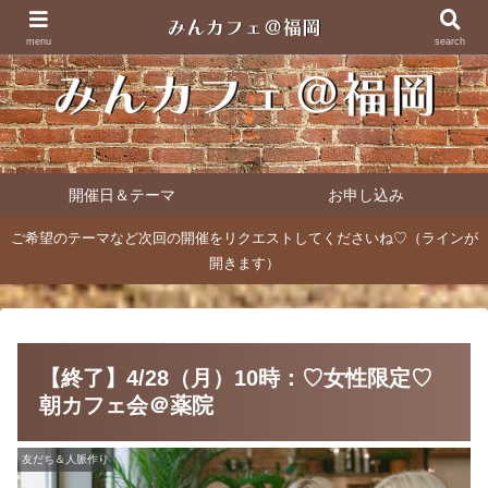
menu
search
開催日＆テーマ
お申し込み
ご希望のテーマなど次回の開催をリクエストしてくださいね♡（ラインが
開きます）
【終了】4/28（月）10時：♡女性限定♡
朝カフェ会＠薬院
友だち＆人脈作り